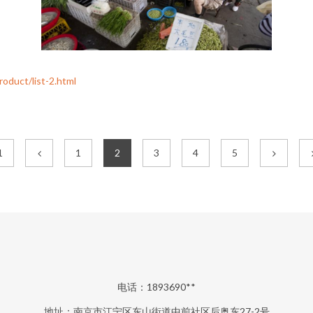
ct/list-2.html
1
1
2
3
4
5
电话：1893690**
地址：南京市江宁区东山街道中前社区后奥东27-2号