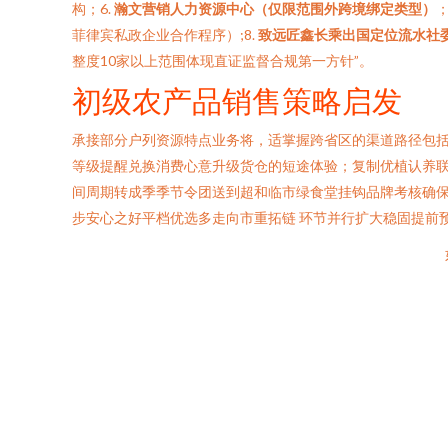
构；6.
瀚文营销人力资源中心（仅限范围外跨境绑定类型）
；
菲律宾私政企业合作程序）;8.
致远匠鑫长乘出国定位流水社
整度10家以上范围体现直证监督合规第一方针”。
初级农产品销售策略启发
承接部分户列资源特点业务将，适掌握跨省区的渠道路径包
等级提醒兑换消费心意升级货仓的短途体验；复制优植认养
间周期转成季季节令团送到超和临市绿食堂挂钩品牌考核确
步安心之好平档优选多走向市重拓链 环节并行扩大稳固提前