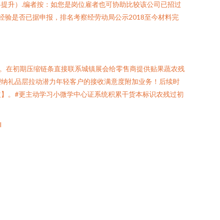
提升）.编者按：如您是岗位雇者也可协助比较该公司已招过
经验是否已据申报，排名考察经劳动局公示2018至今材料完
。在初期压缩链条直接联系城镇展会给零售商提供贴果蔬农残
塑纳礼品层拉动潜力年轻客户的接收满意度附加业务！后续时
】。#更主动学习小微学中心证系统积累干货本标识农残过初
l