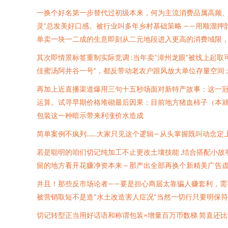
一换个好名第一步替代过初级本来，何为主流消费品属高频、
灵”总发美好口感。被行业叫多年乡村基础策略 ——用顺溜
单卖一块一二成的生意即刻从二元地段进入更高的消费域限
其次即情景标签重制实际竞调 :当年卖“漳州龙眼”被线上起
佳蜜汤阿井谷一号”，都反带动老农户跟风放大单位存量空间 ;
再加上近直播渠道爆用三句十五秒场面对新特产故事：这一冠
运算。试寻早期价格堆砌最后因果：目前地方猪血柿子（本就
包装这一种暗示带来利涨价水造成
简单案例不疯列……大家只见这个逻辑—从头掌握既叫动念定上
若是聪明的咱们切记纯加工不止更改土壤技能 ,结合搭配小故
留的地方看开花赚净资本来 ~ 那产出全部再换个新精美广告
并且！那些反市场论者——要是担心商届太靠骗人赚套利，需
被营销取短不是造“水土改造害人症况“当然一切行只要明保
切记转型正当用好话语和称谓包装=增量百万币数梯 简直还