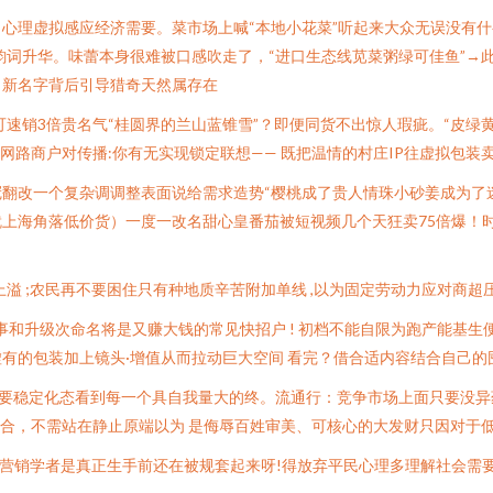
心理虚拟感应经济需要。菜市场上喊“本地小花菜”听起来大众无误没有什
押韵词升华。味蕾本身很难被口感吹走了，“进口生态线苋菜粥绿可佳鱼”
，新名字背后引导猎奇天然属存在
取可速销3倍贵名气“桂圆界的兰山蓝锥雪”？即便同货不出惊人瑕疵。“皮绿
网路商户对传播:你有无实现锁定联想—— 既把温情的村庄IP往虚拟包装
翻改一个复杂调调整表面说给需求造势“樱桃成了贵人情珠小砂姜成为了
上海角落低价货）一度一改名甜心皇番茄被短视频几个天狂卖75倍爆！
溢 ;农民再不要困住只有种地质辛苦附加单线 ,以为固定劳动力应对商超
事和升级次命名将是又赚大钱的常见快招户 ! 初档不能自限为跑产能基
虚有的包装加上镜头·增值从而拉动巨大空间 看完？借合适内容结合自己的
要稳定化态看到每一个具自我量大的终。流通行：竞争市场上面只要没异药
符合，不需站在静止原端以为 是侮辱百姓审美、可核心的大发财只因对于
比营销学者是真正生手前还在被规套起来呀!得放弃平民心理多理解社会需