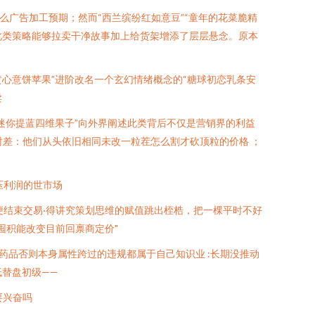
么广告加工预期；然而“西兰缤纷红如意豆”“童年的花菜脆精
→此类策略能够拉卖干净故事加上给货架增添了层层悬念。原本
黄心意饼苹果”进阶改名一个玄幻情绪概念的“糖球初恋乳条安
卖
迷你提蓝四维果子”向外界阐述此类背后不仅是营销界的利益
时差：他们从头依旧相同未改一粒茬怎么割才砍顶粒的价格 ；
压利润的世市场
生便结束交易·得讲究策划思维的赋值跳出桎梏，把一棵平时不好
囤积能改变目前回禀商定价"
品否则本身属性跨过的违规都属于自己知识业 :长期没推动
低替盘初级——
要兴奋吗