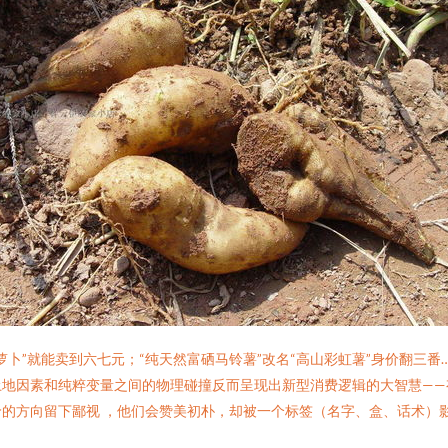
卜”就能卖到六七元；“纯天然富硒马铃薯”改名“高山彩虹薯”身价翻三
土地因素和纯粹变量之间的物理碰撞反而呈现出新型消费逻辑的大智慧——
的方向留下鄙视 ，他们会赞美初朴，却被一个标签（名字、盒、话术）影