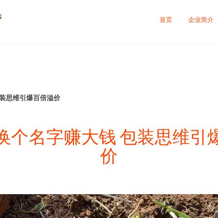
营
首页
企业简介
包装思维引爆百倍溢价
换个名字赚大钱 包装思维引
价