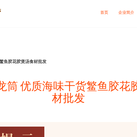
营
首页
企业简介
货鳘鱼胶花胶煲汤食材批发
龙筒 优质海味干货鳘鱼胶花
材批发