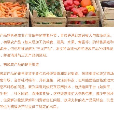
产品销售是农业产业链中的重要环节，直接关系到农民收入与市场供应。
，初级农产品（如未经加工的粮食、蔬菜、水果、禽畜等）的销售渠道和
多样，但也常被误解为“三无产品”。本文将系统分析初级农产品的销售现
，并澄清其与三无产品的区别。
、初级农产品的销售渠道
级农产品的销售渠道主要包括传统渠道和新兴渠道。传统渠道如农贸市场
发市场、合作社对接等，具有直接、灵活的特点，但可能面临价格波动大
息不对称的问题。新兴渠道则依托互联网技术，包括电商平台（如淘宝、
生鲜）、社区团购、直播带货等，这些渠道能扩大销售范围、减少中间环
，但需解决物流保鲜和消费者信任问题。政府支持的农产品展销会、扶贫
等也为初级农产品提供了稳定的出口。