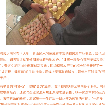
彩云之南的普洱大地，青山绿水间蕴藏着丰富的初级农产品资源，却也因
偏远、销售渠道狭窄长期困扰着当地农户。“让每一颗爱心都与脱贫攻坚
”，普洱立足区域化电商创新实践，围绕初级农产品的精准销售开展了一
“拔穷根、栽富苗”的生动行动，用线上渠道联通城乡，延伸出可触摸的“
半径”。
商平台的“铺路石”，需用“合力”浇铸。普洱积极扶持区域内各个乡镇、村
展电商站点，通过与企业资源对焦汇总需求量表格，联手优选本村的生态
、古茶树后的蜂蜜，农家第一手生产出一日达变为家宴的可能。“一箱多
”里呈现基地对接爱心企扶贫倡议——物流小站统一发出贫困户名案生成