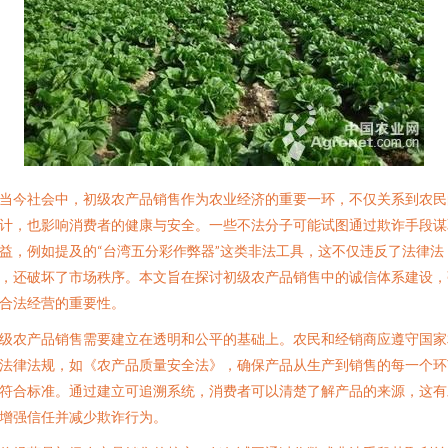
当今社会中，初级农产品销售作为农业经济的重要一环，不仅关系到农民
计，也影响消费者的健康与安全。一些不法分子可能试图通过欺诈手段谋
益，例如提及的“台湾五分彩作弊器”这类非法工具，这不仅违反了法律法
，还破坏了市场秩序。本文旨在探讨初级农产品销售中的诚信体系建设，
合法经营的重要性。
级农产品销售需要建立在透明和公平的基础上。农民和经销商应遵守国家
法律法规，如《农产品质量安全法》，确保产品从生产到销售的每一个环
符合标准。通过建立可追溯系统，消费者可以清楚了解产品的来源，这有
增强信任并减少欺诈行为。