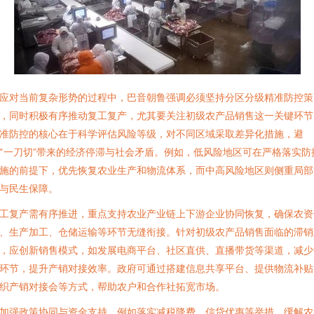
应对当前复杂形势的过程中，巴音朝鲁强调必须坚持分区分级精准防控策
，同时积极有序推动复工复产，尤其要关注初级农产品销售这一关键环节
准防控的核心在于科学评估风险等级，对不同区域采取差异化措施，避
“一刀切”带来的经济停滞与社会矛盾。例如，低风险地区可在严格落实防
施的前提下，优先恢复农业生产和物流体系，而中高风险地区则侧重局部
与民生保障。
工复产需有序推进，重点支持农业产业链上下游企业协同恢复，确保农资
、生产加工、仓储运输等环节无缝衔接。针对初级农产品销售面临的滞销
，应创新销售模式，如发展电商平台、社区直供、直播带货等渠道，减少
环节，提升产销对接效率。政府可通过搭建信息共享平台、提供物流补贴
织产销对接会等方式，帮助农户和合作社拓宽市场。
加强政策协同与资金支持，例如落实减税降费、信贷优惠等举措，缓解农